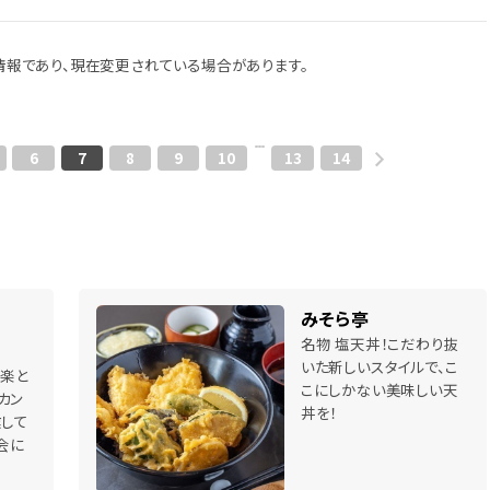
報であり、現在変更されている場合があります。
6
7
8
9
10
13
14
みそら亭
名物 塩天丼！こだわり抜
いた新しいスタイルで、こ
音楽と
こにしかない美味しい天
カン
丼を！
業して
会に