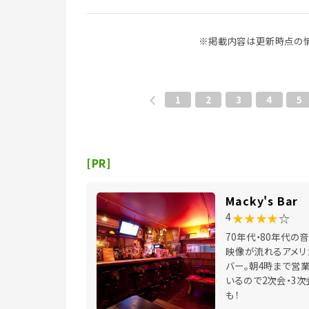
※掲載内容は更新時点の情
1
2
3
4
5
[PR]
Macky's Bar
★★★★
☆
4
70年代・80年代の
映像が流れるアメリ
バー。朝4時まで営
いるので2次会・3次
も！