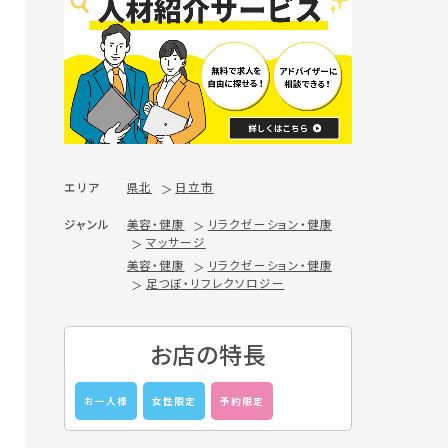
エリア
県北
日立市
ジャンル
美容・健康
リラクゼーション・健康
マッサージ
美容・健康
リラクゼーション・健康
足つぼ・リフレクソロジー
お店の特長
お一人様
女性限定
予約限定