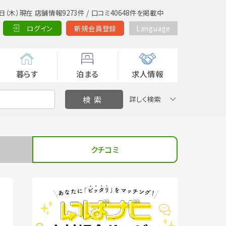
日（木）現在 店舗情報9273件 / 口コミ40648件を掲載中
ログイン
新規会員登録
Language
暮らす
泊まる
求人情報
詳しく検索
クチコミ