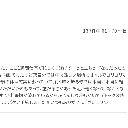
137件中 61 - 70 件目
た♪ここ2週間仕事が忙しくてほぼずーっと立ちっぱなしだったの
番は内腿でしたけど笑自分では中々難しい場所もオイルでゴリゴリマ
た後の体は確実に蘇っていて、行く時と帰る時では本当に本当に軽
いただいたのもあって、重だるさがあった足が軽くなって、なんとな
す♡!老廃物が流れているからかじんわり汗もかいてデトックス効
リンパケア予約しました☺︎いつもありがとうございます♡