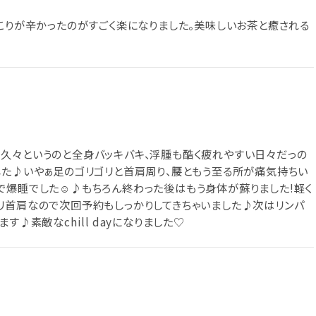
首こりが辛かったのがすごく楽になりました。美味しいお茶と癒される
久々というのと全身バッキバキ、浮腫も酷く疲れやすい日々だっの
した♪いやぁ足のゴリゴリと首肩周り、腰ともう至る所が痛気持ちい
で爆睡でした☺︎♪もちろん終わった後はもう身体が蘇りました!軽く
リ首肩なので次回予約もしっかりしてきちゃいました♪次はリンパ
す♪素敵なchill dayになりました♡