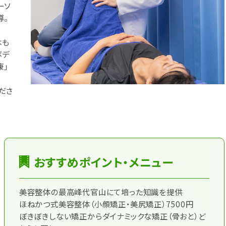
ーソ
導。
はも
ボデ
康」
ださ
おすすめポイント・メニュー
美容整体の最高峰代官山にて培った知識を提供
ほねかつ式美容整体（小顔矯正・美尻矯正）7500円
ぼきぼきしない矯正からダイナミックな矯正（骨おと）ど