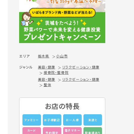
エリア
栃木県
小山市
ジャンル
美容・健康
リラクゼーション・健康
接骨院・整骨院
美容・健康
リラクゼーション・健康
整体
お店の特長
ファミリー
お子様歓迎
お一人様
友達と
カード
電子マネー
予約限定
駐車場あり