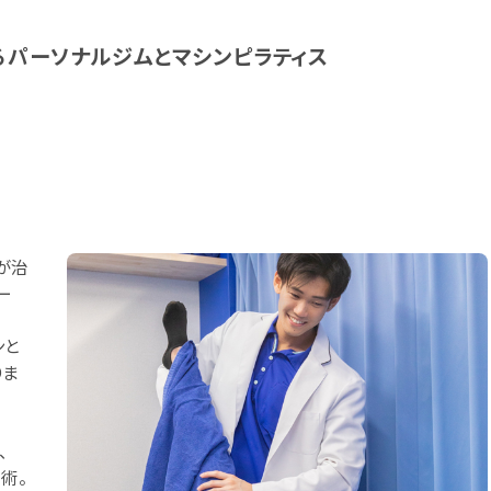
るパーソナルジムとマシンピラティス
が治
ー
ンと
りま
、
術。