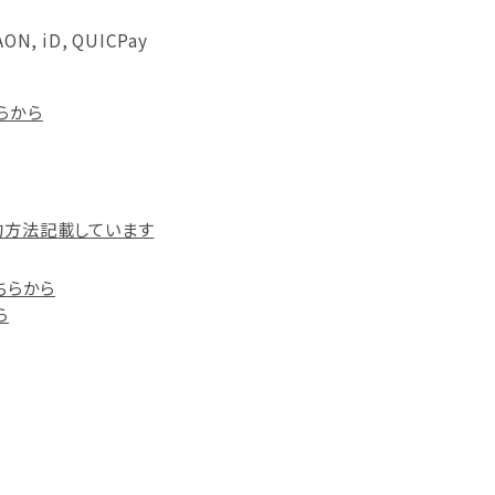
AON, iD, QUICPay
らから
約方法記載しています
こちらから
ら