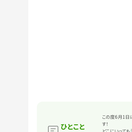
この度6月1
す！
ひとこと
どこにいって