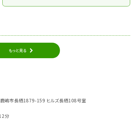
もっと見る
城県鹿嶋市長栖1879-159 ヒルズ長栖108号室
12分