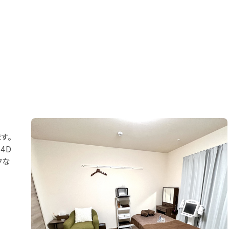
す。
4D
フな
！