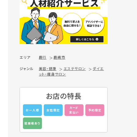
エリア
鹿行
鹿嶋市
ジャンル
美容・健康
エステサロン
ダイエ
ット・痩身サロン
お店の特長
カード
お一人様
女性限定
予約限定
支払い
駐車場あり