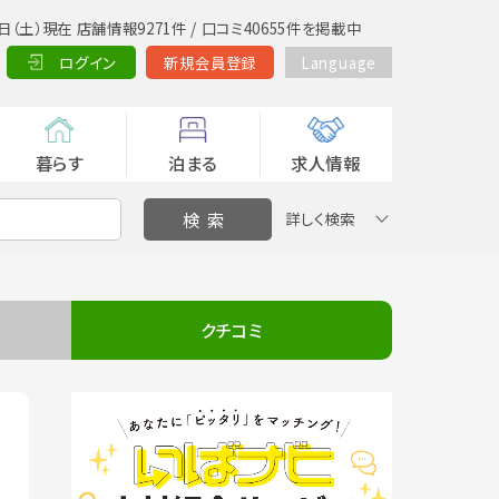
日（土）現在 店舗情報9271件 / 口コミ40655件を掲載中
ログイン
新規会員登録
Language
暮らす
泊まる
求人情報
詳しく検索
クチコミ