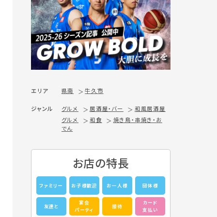
エリア
県南
牛久市
ジャンル
グルメ
居酒屋・バー
和風居酒屋
グルメ
和食
焼き鳥・串焼き・お
でん
お店の特長
ファミリー
お子様歓迎
お一人様
団体様
宴会
カード
友達と
接待
パーティ
支払い