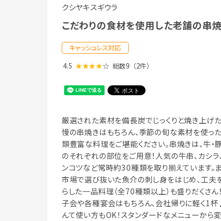
クシヤキスギウラ
こだわりの食材を使用した老舗の串
キャッシュレス対応
4.5
★★★★
☆
総数9
（2件）
厳選された素材を備長炭でじっくりと焼き上げ
慢の串焼きはもちろん、季節の旬な素材を使っ
類豊富な料理をご堪能ください。串焼きは、牛・豚
のそれぞれの部位をご用意！人気の牛串、カシラ
ンコツなど常時約30種類を取り揃えています。ま
市場で選び抜いた魚介の刺し身をはじめ、工夫
らした一品料理（全70種類以上）も盛りだくさん
子会や各種宴会はもちろん、会社帰りに軽く1杯
んて使い方もOK！スタンダードなメニューから変