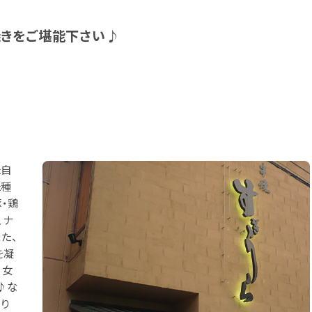
焼きをご堪能下さい♪
た自
た種
・鶏
、ナ
た、
を凝
！女
♪な
り