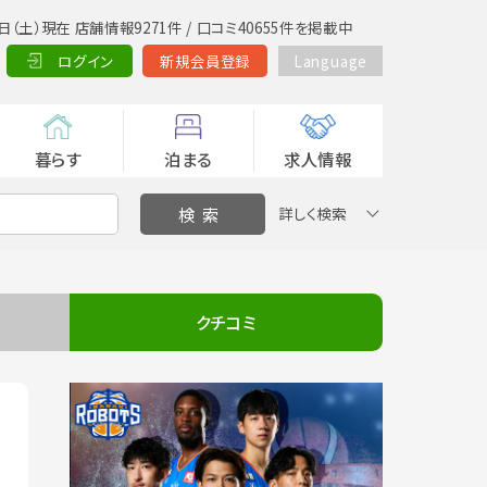
日（土）現在 店舗情報9271件 / 口コミ40655件を掲載中
ログイン
新規会員登録
Language
暮らす
泊まる
求人情報
詳しく検索
クチコミ