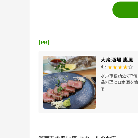
[PR]
大衆酒場 惠風
★★★★
☆
4.5
水戸市役所近くで旬
品料理と日本酒を愉
る