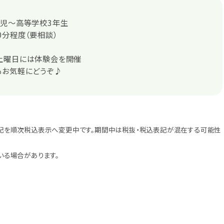
学児～高等学校3年生
0分程度（要相談）
土曜日には体験会を開催
もお気軽にどうぞ♪
記を順次税込表示へ変更中です。期間中は税抜・税込表記が混在する可能性
いる場合があります。