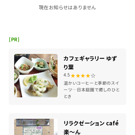
現在お知らせはありません
[PR]
カフェギャラリー ゆず
り葉
★★★★
☆
4.5
温かいコーヒーと季節のスイ
ーツ…日本庭園で癒しのひと
とき
リラクゼーション café
楽～ん