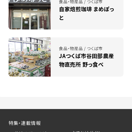
食品・物産品 / つくば市
自家焙煎珈琲 まめぽっ
と
食品・物産品 / つくば市
JAつくば市谷田部農産
物直売所 野っ食べ
特集・連載情報