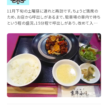
11月下旬の土曜昼に連れと再訪です。ちょうど満席の
ため、お店から呼出しがあるまで、駐車場の車内で待ち
という程の盛況。15分程で呼出しがあり、改めて入店
します。今回の週替りランチセット「鶏もも唐揚げと野
菜の香り辛子炒め(ライス/スープ/サラダ/搾菜/杏仁豆
腐/ホットコーヒー付)」をクーポンサービスのマロンク
リームごま団子とともに注文しました(連れは小籠包ラ
ンチセット+サービスのマロンクリームごま団子)。週替
りの主皿は、鶏もも唐揚げにピリ辛の味付けで炒めた
タマネギ・ピーマン・パプリカ・ニンジン・フクロ茸を和
え、全体に黒甘酢あんをかけたもの。ピリ辛さと甘酸っ
ぱさで、なかなかに美味しい。サラダはレタス・水菜・ト
マト・キュウリに中華ドレがけ。また掻き卵入り中華ス
ープとザーサイも付いています。食後はいつものとろと
ろ食感の杏仁豆腐、それにホットコーヒー到来。さらに
サービスのマロンクリームごま団子は、とりわけ上品な
甘みのマロンクリームが美味しかったです。