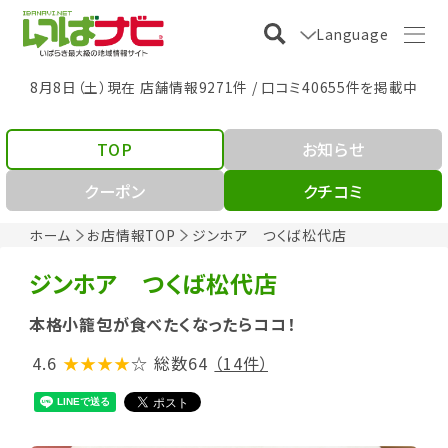
Language
8月8日（土）現在 店舗情報9271件 / 口コミ40655件を掲載中
TOP
お知らせ
クーポン
クチコミ
ホーム
お店情報TOP
ジンホア つくば松代店
ジンホア つくば松代店
本格小籠包が食べたくなったらココ！
4.6
★★★★
☆
総数64
（14件）