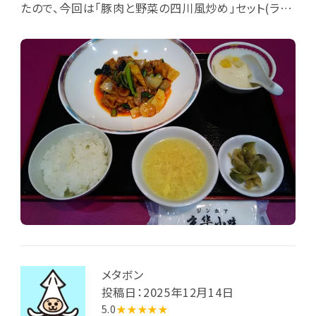
たので、今回は「豚肉と野菜の四川風炒め」セット(ライ
ス/スープ/搾菜/杏仁豆腐付)とスタンプカードサービ
スの小籠包を注文しました(連れは「チンジャオロー
ス」セット)。到来した平膳には、主皿としてピリ辛仕上
げの四川風炒め(片栗粉をまぶした豚バラ肉/青梗菜/
ニンニク芽/ピーマン/パプリカ/タマネギ/タケノコ/フク
ロ茸/シメジ/舞茸/クワイ)。ピリ辛ながら旨みもあり、
なかなかに美味しい。これにライスと掻き卵入り中華ス
ープ、搾菜、それに杏仁豆腐が付いています。加えてサ
ービスの小籠包は別に蒸籠で到来し、小籠包は4個入
り。熱々の小籠包から流れ出す肉汁は相変わらず美味
しい。食後はいつものとろとろ食感の杏仁豆腐で良い
口直しとなりました。なお、昨年に来店したらしく、大相
撲の二所ノ関親方と大の里のサインがキャッシャー後
ろの壁に並んで飾ってありました。
メタボン
投稿日：2025年12月14日
5.0
★★★★★