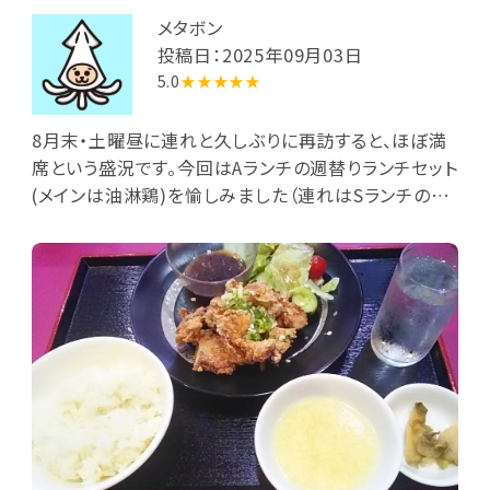
メタボン
投稿日：2025年09月03日
5.0
★★★★★
8月末・土曜昼に連れと久しぶりに再訪すると、ほぼ満
席という盛況です。今回はAランチの週替りランチセット
(メインは油淋鶏)を愉しみました（連れはSランチの小
籠包ランチセット）。Aランチの主皿には油淋鶏と後が
け用中華ダレの小碗が載り、野菜サラダ(レタス/水菜/
キュウリ/ミニトマト/中華ドレ)が添えられています。刻
みネギをトッピングした油淋鶏はカリカリ衣を纏う7～
8片。中華ダレを回しがけし、衣をしんなりさせて頬張
ると、甘酸っぱいタレの味わいと歯応えある肉の食感で
口内充実です。掻き卵入り中華スープとザーサイも加
わり、食が進みます。メインの食後には、口直しとしてと
ろとろ食感の杏仁豆腐にホットコーヒーが到来。暫し
寛ぎました。