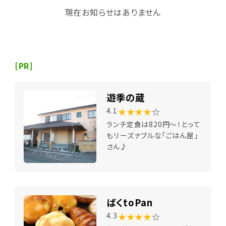
現在お知らせはありません
[PR]
遊季の蔵
★★★★
☆
4.1
ランチ定食は820円～！とって
もリーズナブルな「ごはん屋」
さん♪
ばくtoPan
★★★★
☆
4.3