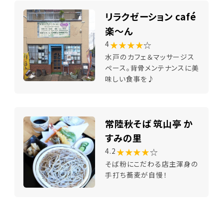
リラクゼーション café
楽～ん
★★★★
☆
4
水戸のカフェ＆マッサージス
ペース。背骨メンテナンスに美
味しい食事を♪
常陸秋そば 筑山亭 か
すみの里
★★★★
☆
4.2
そば粉にこだわる店主渾身の
手打ち蕎麦が自慢！