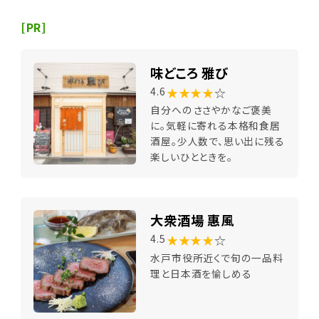
[PR]
味どころ 雅び
★★★★
☆
4.6
自分へのささやかなご褒美
に。気軽に寄れる本格和食居
酒屋。少人数で、思い出に残る
楽しいひとときを。
大衆酒場 惠風
★★★★
☆
4.5
水戸市役所近くで旬の一品料
理と日本酒を愉しめる