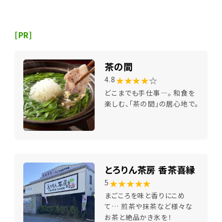
[PR]
茶の間
★★★★
☆
4.8
どこまでも手仕事―。 和食を
楽しむ、「茶の間」の居心地で。
とろりん茶房 香茶喜縁
★★★★★
5
まごころを味と香りにこめ
て… 煎茶や抹茶など様々な
お茶と絶品かき氷を！