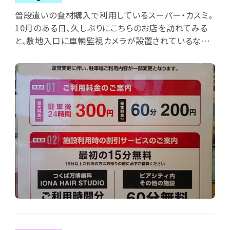
普段遣いの食材購入で利用しているスーパー・カスミ。
10月のある日、久しぶりにこちらのお店を訪れてみる
と、敷地入口に車輛監視カメラが設置されているなど、
風景の変化に気付きました。店内に掲出されたポスタ
ー告知によれば、今まで無料だった駐車場が、前月9月
24日より有料駐車場になったとのこと。これに伴い、店
前には精算機も設置されていました。TXみどりの駅近
くのカスミ・ライフガーデンみどりの店では、オープン当
初より類似の有料駐車システムを導入してましたが、こ
ちらのお店にも遅ればせながらそんな波が来たかと、
思わずため息です。「最初の15分無料」ですが、利用時
間が長ければ精算が必要なので、ちょっと手間でもあ
るなと感じます。敷地内の混雑緩和等に役立てば良い
のですが。