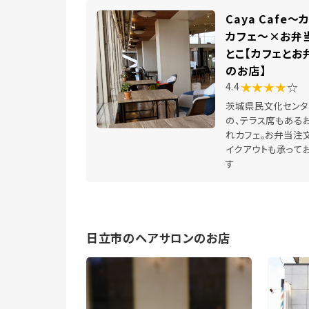
Caya Cafe～
カフェ～×お弁
とこ【カフェとお
のお店】
★★★★
☆
4.4
茨城県民文化センタ
の、テラス席もある
れカフェ。お弁当注文
イクアウトも承って
す
日立市のヘアサロンのお店