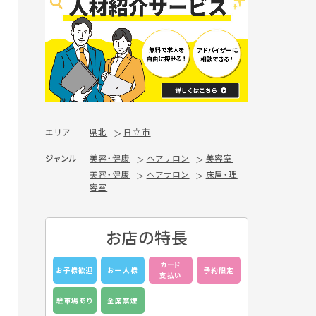
エリア
県北
日立市
ジャンル
美容・健康
ヘアサロン
美容室
美容・健康
ヘアサロン
床屋・理
容室
お店の特長
カード
お子様歓迎
お一人様
予約限定
支払い
駐車場あり
全席禁煙