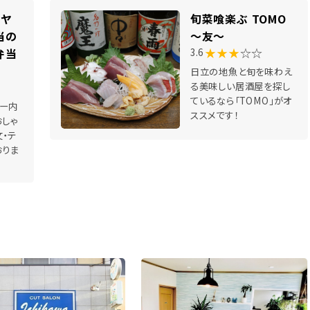
カヤ
旬菜喰楽ぶ TOMO
当の
～友～
★★★
☆☆
弁当
3.6
日立の地魚と旬を味わえ
る美味しい居酒屋を探し
ているなら「TOMO」がオ
ー内
ススメです！
おしゃ
・テ
おりま