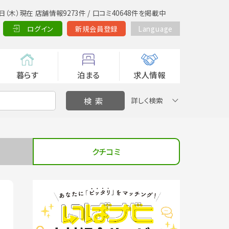
日（木）現在 店舗情報9273件 / 口コミ40648件を掲載中
ログイン
新規会員登録
Language
暮らす
泊まる
求人情報
詳しく検索
クチコミ