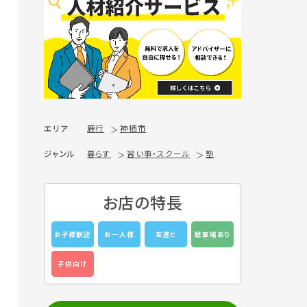
エリア
鹿行
神栖市
ジャンル
暮らす
習い事・スクール
塾
お店の特長
お子様歓迎
お一人様
友達と
駐車場あり
子供向け