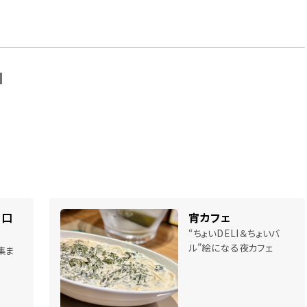
N
南口
宵カフェ
“ちょいDELI＆ちょいバ
ル”絵になる夜カフェ
集ま