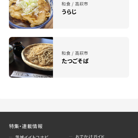
和食 / 高萩市
うらじ
和食 / 高萩市
たつごそば
特集・連載情報
おでかけガイド
茨城イイトコナビ