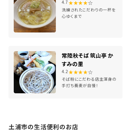
★★★★
☆
4.7
洗練されたこだわりの一杯を
心ゆくまで
常陸秋そば 筑山亭 か
すみの里
★★★★
☆
4.2
そば粉にこだわる店主渾身の
手打ち蕎麦が自慢！
土浦市の生活便利のお店