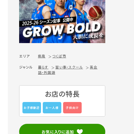
エリア
県南
つくば市
ジャンル
暮らす
習い事・スクール
英会
話・外国語
お店の特長
お子様歓迎
お一人様
子供向け
お気に入りに追加