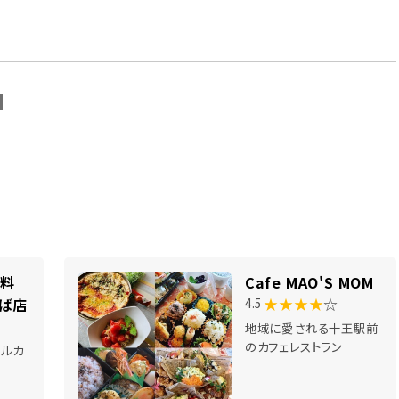
N
ル料
Cafe MAO'S MOM
★★★★
☆
くば店
4.5
地域に愛される十王駅前
のカフェレストラン
ールカ