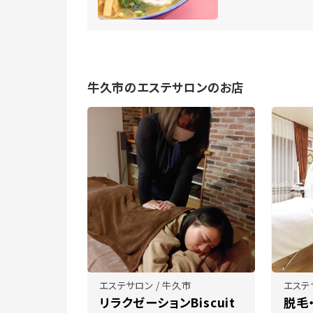
牛久市のエステサロンのお店
エステサロン / 牛久市
エステ
リラクゼーションBiscuit
脱毛