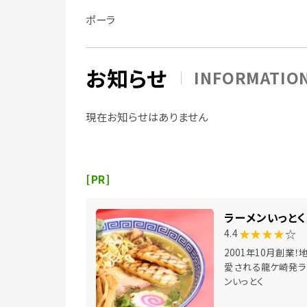
ポーラ
お知らせ
INFORMATIO
現在お知らせはありません
[PR]
ラーメンいっとく
★★★★
☆
4.4
2001年10月創業！
愛される龍ケ崎発ラ
ンいっとく