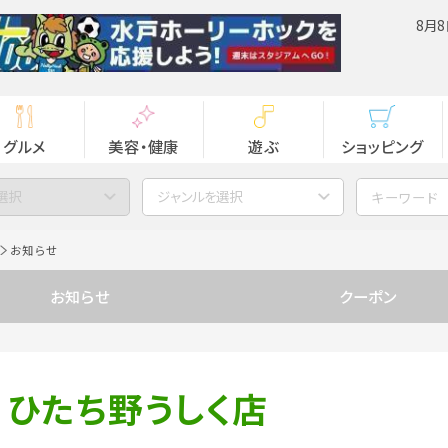
8月8
グルメ
美容・健康
遊ぶ
ショッピング
選択
ジャンルを選択
お知らせ
お知らせ
クーポン
TY ひたち野うしく店