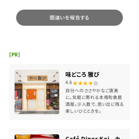
間違いを報告する
[PR]
味どころ 雅び
★★★★
☆
4.6
自分へのささやかなご褒美
に。気軽に寄れる本格和食居
酒屋。少人数で、思い出に残る
楽しいひとときを。
Café Diner Kei カ