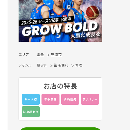
エリア
県央
笠間市
ジャンル
暮らす
生活便利
修理
お店の特長
お一人様
年中無休
予約優先
デリバリー
駐車場あり