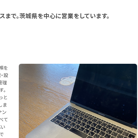
スまで。茨城県を中心に営業をしています。
頼を
・設
管理
す。
っと
しま
ナン
べて
応い
で