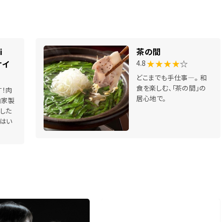
Kei
茶の間
★★★★
☆
ケイ
4.8
どこまでも手仕事―。 和
食を楽しむ、「茶の間」の
す！肉
居心地で。
自家製
した
はい