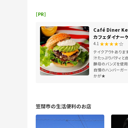
[PR]
Café Diner 
カフェダイナー
★★★★
☆
4.1
テイクアウトありま
汁たっぷりパティと
酵母のバンズを使用
自慢のハンバーガー
かが★
笠間市の生活便利のお店