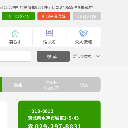
日（土）現在 店舗情報9271件 / 口コミ40655件を掲載中
ログイン
新規会員登録
Language
暮らす
泊まる
求人情報
詳しく検索
ネット
動画
求人
ショップ
〒310-0012
茨城県水戸市城東1-5-45
029-297-8831