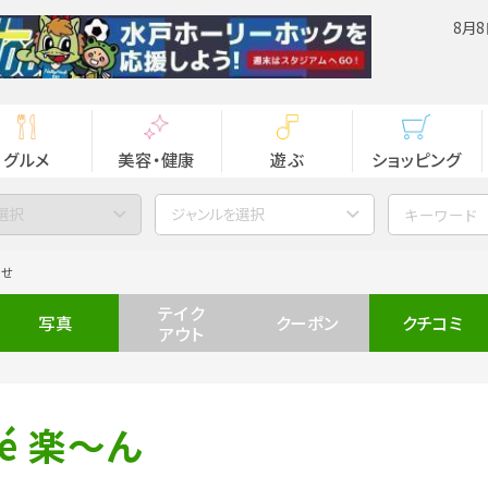
8月8
グルメ
美容・健康
遊ぶ
ショッピング
選択
ジャンルを選択
らせ
テイク
写真
クーポン
クチコミ
アウト
é 楽～ん