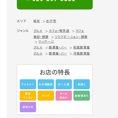
エリア
県央
水戸市
ジャンル
グルメ
カフェ・喫茶店
カフェ
美容・健康
リラクゼーション・健康
マッサージ
グルメ
居酒屋・バー
和風居酒屋
グルメ
居酒屋・バー
洋風居酒屋
お店の特長
ファミリー
お子様歓迎
お一人様
友達と
宴会
カード
ランチ
駐車場あり
パーティ
支払い
貸切り可