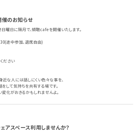
期開催のお知らせ
最終日曜日に隔月で、傾聴cafeを開催いたします。
5：30(途中参加、退席自由)
ください
身近な人には話しにくい色々な事を、
話をして気持ちを共有する場です。
い変化がおきるかもしれませんよ。
ェアスペース利用しませんか？