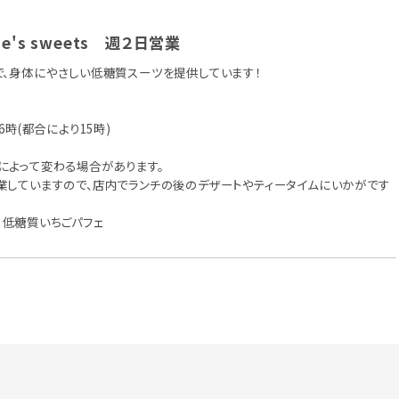
ie's sweets 週２日営業
で、身体にやさしい低糖質スーツを提供しています！
6時(都合により15時)
によって変わる場合があります。
業していますので、店内でランチの後のデザートやティータイムにいかがです
低糖質いちごパフェ