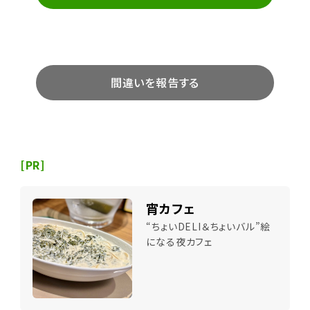
間違いを報告する
[PR]
宵カフェ
“ちょいDELI＆ちょいバル”絵
になる夜カフェ