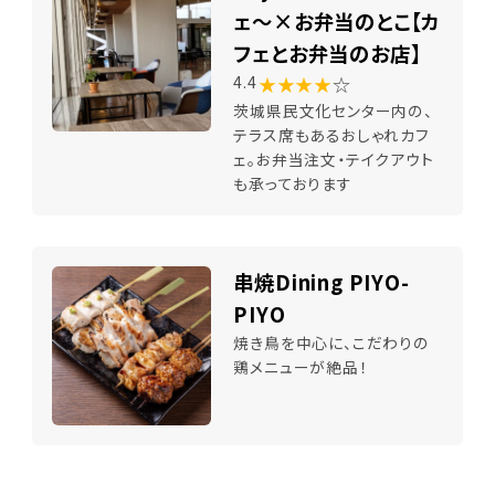
ェ～×お弁当のとこ【カ
フェとお弁当のお店】
★★★★
☆
4.4
茨城県民文化センター内の、
テラス席もあるおしゃれカフ
ェ。お弁当注文・テイクアウト
も承っております
串焼Dining PIYO-
PIYO
焼き鳥を中心に、こだわりの
鶏メニューが絶品！