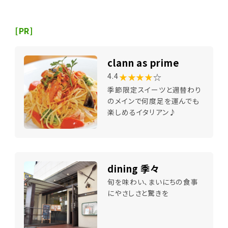
[PR]
clann as prime
★★★★
☆
4.4
季節限定スイーツと週替わり
のメインで何度足を運んでも
楽しめるイタリアン♪
dining 季々
旬を味わい、まいにちの食事
にやさしさと驚きを