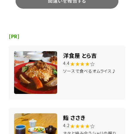
間違いを報告する
[PR]
洋食屋 とら吉
★★★★
☆
4.4
ソースで食べるオムライス♪
鮨 ささき
★★★★
☆
4.2
ネタと絡み合うシャリの握り