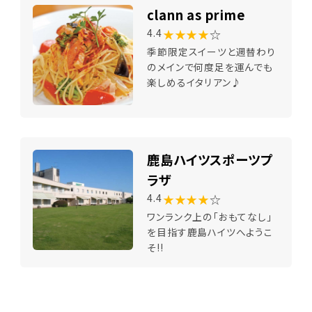
clann as prime
★★★★
☆
4.4
季節限定スイーツと週替わり
のメインで何度足を運んでも
楽しめるイタリアン♪
鹿島ハイツスポーツプ
ラザ
★★★★
☆
4.4
ワンランク上の「おもてなし」
を目指す鹿島ハイツへようこ
そ!!