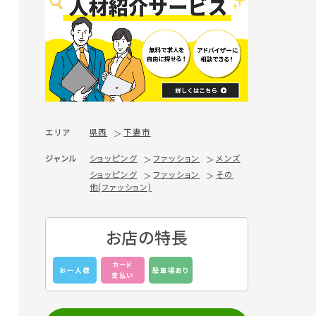
エリア
県西
下妻市
ジャンル
ショッピング
ファッション
メンズ
ショッピング
ファッション
その
他(ファッション)
お店の特長
カード
お一人様
駐車場あり
支払い