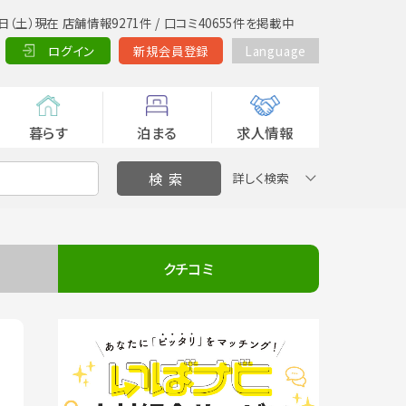
日（土）現在 店舗情報9271件 / 口コミ40655件を掲載中
ログイン
新規会員登録
Language
暮らす
泊まる
求人情報
詳しく検索
クチコミ