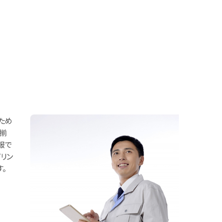
ため
揃
服で
リン
。