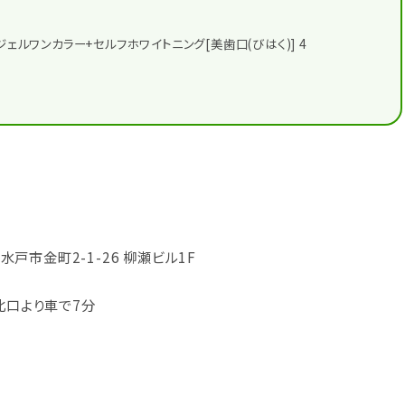
ジェルワンカラー+セルフホワイトニング[美歯口(びはく)] 4
県水戸市金町2-1-26 柳瀬ビル1F
北口より車で7分