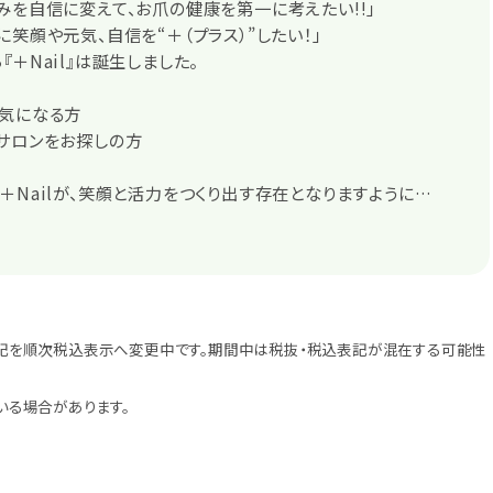
みを自信に変えて、お爪の健康を第一に考えたい!!」
に笑顔や元気、自信を“＋（プラス）”したい！」
『＋Nail』は誕生しました。
が気になる方
サロンをお探しの方
＋Nailが、笑顔と活力をつくり出す存在となりますように…
記を順次税込表示へ変更中です。期間中は税抜・税込表記が混在する可能性
いる場合があります。