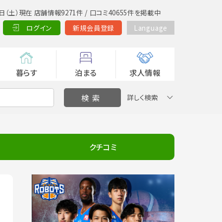
日（土）現在 店舗情報9271件 / 口コミ40655件を掲載中
ログイン
新規会員登録
Language
暮らす
泊まる
求人情報
詳しく検索
クチコミ