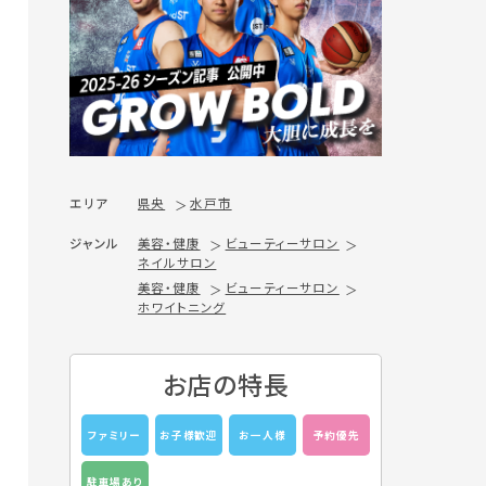
エリア
県央
水戸市
ジャンル
美容・健康
ビューティーサロン
ネイルサロン
美容・健康
ビューティーサロン
ホワイトニング
お店の特長
ファミリー
お子様歓迎
お一人様
予約優先
駐車場あり