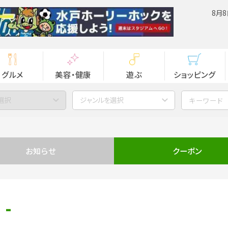
8月8
グルメ
美容・健康
遊ぶ
ショッピング
選択
ジャンルを選択
お知らせ
クーポン
 -