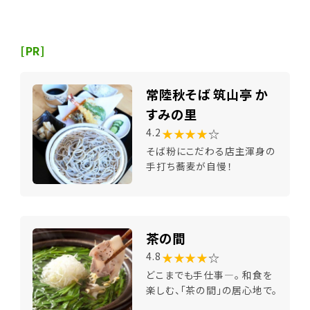
[PR]
常陸秋そば 筑山亭 か
すみの里
★★★★
☆
4.2
そば粉にこだわる店主渾身の
手打ち蕎麦が自慢！
茶の間
★★★★
☆
4.8
どこまでも手仕事―。 和食を
楽しむ、「茶の間」の居心地で。