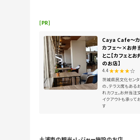
[PR]
Caya Cafe～
カフェ～×お弁
とこ【カフェとお
のお店】
★★★★
☆
4.4
茨城県民文化センタ
の、テラス席もある
れカフェ。お弁当注文
イクアウトも承って
す
土浦市の観光・レジャー施設のお店