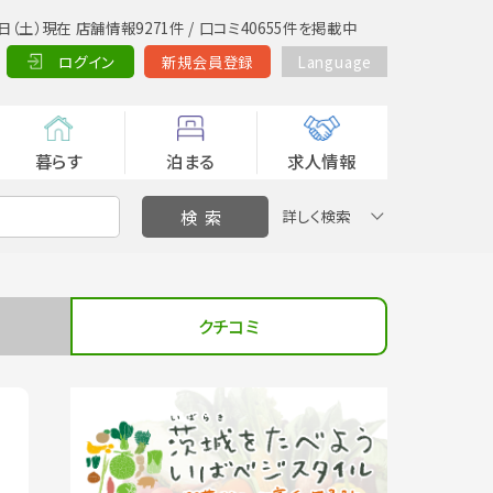
日（土）現在 店舗情報9271件 / 口コミ40655件を掲載中
ログイン
新規会員登録
Language
暮らす
泊まる
求人情報
詳しく検索
クチコミ