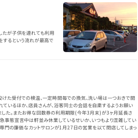
ましたが子供を連れても利用
をするという流れが最高で
設けた受付での検温、一定時間毎での換気、洗い場は一つおきで間
れているほか、店員さんが、浴客同士の会話を自粛するようお願い
した。またお得な回数券の利用期限(今年3月末)が3ヶ月延長さ
緊急事態宣言中は軒並み休業しているせいか、いつもより混雑してい
り専門の廉価なカットサロンが1月27日の営業を以て閉店してしまっ