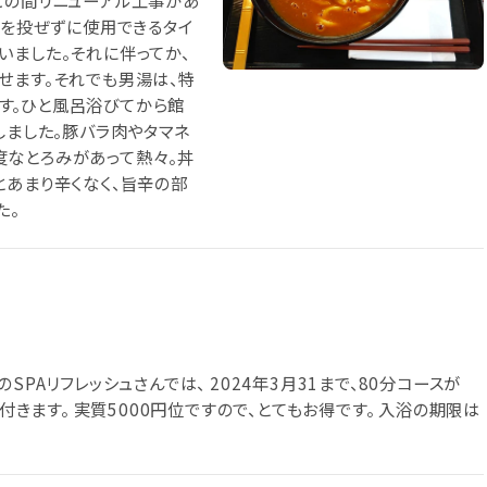
この間リニューアル工事があ
玉を投ぜずに使用できるタイ
いました。それに伴ってか、
せます。それでも男湯は、特
す。ひと風呂浴びてから館
しました。豚バラ肉やタマネ
度なとろみがあって熱々。丼
とあまり辛くなく、旨辛の部
た。
PAリフレッシュさんでは、 2024年3月31まで、80分コースが
も付きます。 実質5000円位ですので、とてもお得です。 入浴の期限は