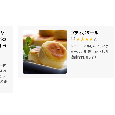
カヤ
プティボヌール
★★★★
☆
当の
4.4
弁当
リニューアルしたプティボ
ヌール♪地元に愛される
店舗を目指します!!
ー内
おしゃ
・テ
おりま