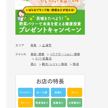
エリア
県南
土浦市
ジャンル
美容・健康
リラクゼーション・健康
スパ・岩盤浴
遊ぶ
観光・レジャー施設
銭湯
お店の特長
ファミリー
お一人様
友達と
ランチ
ディナー
駐車場あり
座敷あり
大部屋あり