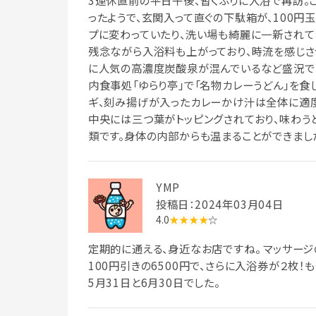
3連休直前の平日午後、暫くぶりに入浴で再訪。
ったようで、玄関入って直ぐの下駄箱が、100円
プに変わっていたり、洗い場も綺麗に一新されて
残念ながら入浴料も上がっており、時流を感じさ
に人気の高濃度炭酸泉が混んでいるなど盛況で
内食事処「ゆらり亭」で「名物カレーうどん」を食
ギ、刻み揚げが入ったカレーかけ汁は全体に適
中央には三つ葉がトッピングされており、味わう
類です。身体の内部からも温まることができまし
YMP
投稿日：2024年03月04日
4.0
★★★★
☆
定期的に通える、身近なお店ですね。 マッサージのS
100円引きの6500円で、さらに入浴券が２枚！
5月31日と6月30日でした。