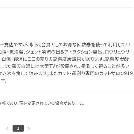
一支店ですが、永らく会員としてお得な回数券を使って利用してい
湯・気泡湯、ジェット噴流の出るアトラクション風呂、ロウリュウサ
は白湯・寝湯にここの売りの高濃度炭酸泉があります。高濃度炭酸
。また露天白湯には大型TVが設置され、長湯して視ることが多い
かき氷を食して涼みます。またカット・顔剃り専門のカットサロン919
す。
報であり、現在変更されている場合があります。
1