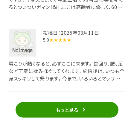
るとついついガマン！然しここは高齢者に優しく、60
分 2300円 嘘みたい！先生は優し過ぎます。内緒の
オマケが有るので有名。鹿嶋にこんな所が有るなん
て・・・我が家に帰ると ストレスの元が待っています。
投稿日：2025年03月11日
5.0
★★★★★
肩こりが酷くなると、必ずここに来ます。 首回り、腰、足
など丁寧に揉みほぐしてくれます。 施術後は、いつも全
身スッキリして帰ります。 今まで、いろいろとマッサージ
のお店に行きましたが ふじもみが最高です。 先生も話
しやすく、リラックスして施術がうけられます。 一度、行
ってみて下さい。
もっと見る