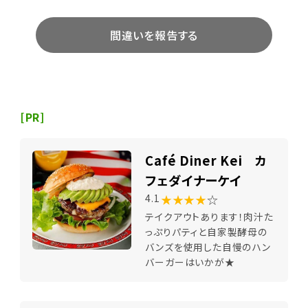
間違いを報告する
[PR]
Café Diner Kei カ
フェダイナーケイ
★★★★
☆
4.1
テイクアウトあります！肉汁た
っぷりパティと自家製酵母の
バンズを使用した自慢のハン
バーガーはいかが★