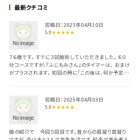
最新クチコミ
投稿日：2025年04月10日
5.0
★★★★★
７６歳です。 すでに３回施術していただきました。 ６０
分コースですが、『ふじもみさん』のタイマーは、 おまけ
がプラスされます。 初回の時に「この後は、何か予定が
ありますか？」と。質問でした。 「いいえ。終わったら帰宅
するだけです」 その質問の訳は「ありがとうございまし
た」のあとに時計を見て納得しました。 ７０歳を越え
投稿日：2025年04月03日
ていますので『ほぼ半額』です。(*^^*) 今日ははじめて
5.0
★★★★★
午前中に伺いました。 身体が軽くなり、その後用事をし
て〜 帰宅して３時過ぎに庭仕事がルンルン♪で、でき
ました。
娘の紹介で 今回５回目です。昔からの肩凝り首凝り
ですが、今は夫と2人で年金生活です。料金の事を考え