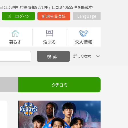
日（土）現在 店舗情報9271件 / 口コミ40655件を掲載中
ログイン
新規会員登録
Language
暮らす
泊まる
求人情報
詳しく検索
クチコミ