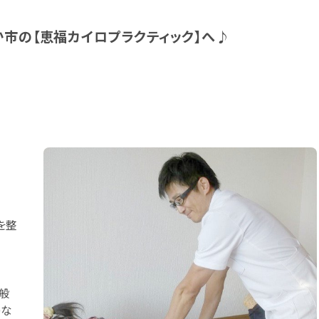
市の【恵福カイロプラクティック】へ♪
を整
般
のな