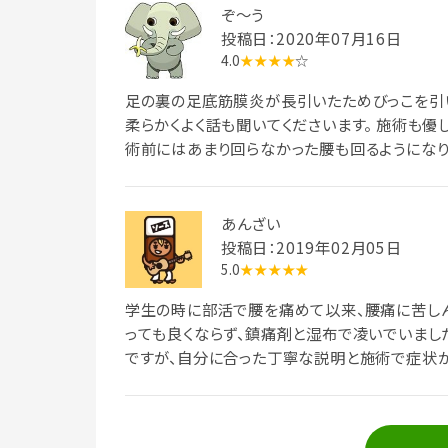
ぞ～う
投稿日：2020年07月16日
4.0
★★★★
☆
足の裏の足底筋膜炎が長引いたためびっこを引い
柔らかくよく話も聞いてくださいます。 施術も優
術前にはあまり回らなかった腰も回るようになり
あんざい
投稿日：2019年02月05日
5.0
★★★★★
学生の時に部活で腰を痛めて以来、腰痛に苦しん
っても良くならず、鎮痛剤と湿布で凌いでいまし
ですが、自分に合った丁寧な説明と施術で症状が
習慣を見直すことで症状が改善する事等、色々教