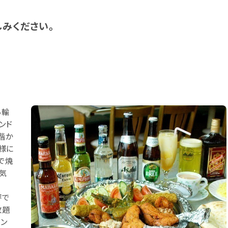
みください。
ら輸
ンド
階か
様に
で焼
気
評で
放題
ラン