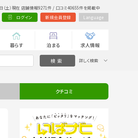
日（土）現在 店舗情報9271件 / 口コミ40655件を掲載中
ログイン
新規会員登録
Language
暮らす
泊まる
求人情報
詳しく検索
クチコミ