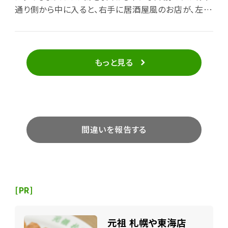
通り側から中に入ると、右手に居酒屋風のお店が、左手
にはおしゃれな洋風のお店が並び通路を挟んで対照的
な感じｗ 串焼屋さんは、串焼きが100円からでとても
リーズナブル。 明るい店内なので女性でも安心して行
けそうな感じです。 テーブルやイスがビールケースを
もっと見る
利用しているところは大衆居酒屋っぽいけど、 汚いと
いうイメージはなかったです。 沖縄料理のお店は、苦味
のないゴーヤと大きな豆腐がはいているのが特徴的で
した。量もよく食べにいく沖縄料理のお店より少なめ
で、値段もおさえられていて、一人でも何品かたのんで
間違いを報告する
楽しめる感じでした。１人でも楽しめることを考えると
仕方ないかもですが、 量などいくつかの点を加味して
考えると個人的には気持ち高いかなぁ＾＾； 他のお店も
回りたかったですが、どこもいっぱでしたし、開店が遅
れているお店もあったので、 またの機会にでも。 お店
[PR]
は全部で８店舗あるようですが、１店舗はまだまだ開店
の予定が先きのようで 当面は７店舗が営業されてるそ
元祖 札幌や東海店
うです。