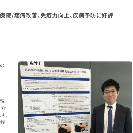
治療院/疼痛改善、免疫力向上、疾病予防に好評
ドの
の現
・介
す。
て鍼