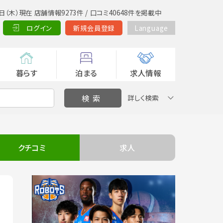
日（木）現在 店舗情報9273件 / 口コミ40648件を掲載中
ログイン
新規会員登録
Language
暮らす
泊まる
求人情報
詳しく検索
クチコミ
求人