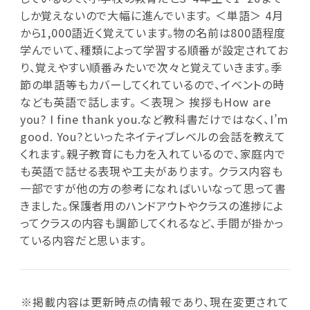
しか覚えないので大幅に進んでいます。 ＜単語＞ 4月
から1,000語近く覚えています。物の名前は800語程度
学んでいて、種類によって学習する順番が設定されてお
り、覚えやすい順番みたいで次々と覚えていきます。季
節の単語等もカバーしてくれているので、イベントの時
なども英語で話します。 ＜表現＞ 挨拶もHow are
you? I fine thank you.など教科書だけではなく、I’m
good. You?といったネイティブレベルの会話を教えて
くれます。親子教育にも力を入れているので、家庭内で
も英語で話せる表現や工夫があります。 クラス内容も
一部ですが他の方の参考になればいいなって思って書
きました。保護者用のハンドアウトやクラスの進捗によ
ってクラスの内容も調節してくれるなど、手間が掛かっ
ている内容だと思います。
※掲載内容は更新時点の情報であり、現在変更されて