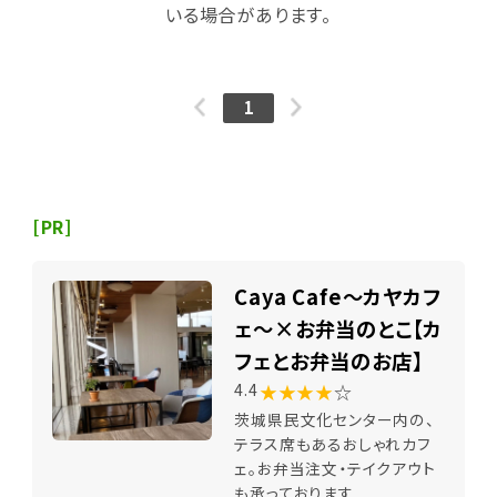
いる場合があります。
1
[PR]
Caya Cafe～カヤカフ
ェ～×お弁当のとこ【カ
フェとお弁当のお店】
★★★★
☆
4.4
茨城県民文化センター内の、
テラス席もあるおしゃれカフ
ェ。お弁当注文・テイクアウト
も承っております