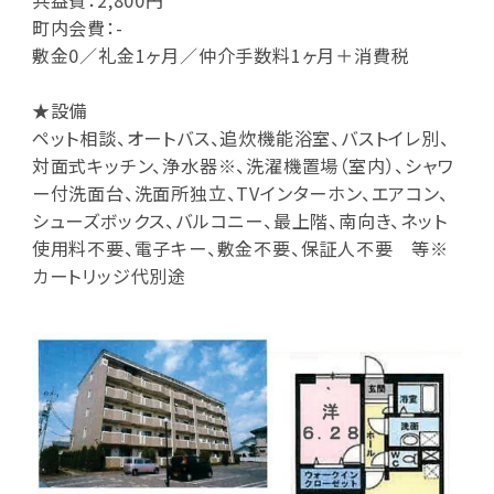
共益費：2,800円
町内会費：-
敷金0／礼金1ヶ月／仲介手数料1ヶ月＋消費税
★設備
ペット相談、オートバス、追炊機能浴室、バストイレ別、
対面式キッチン、浄水器※、洗濯機置場（室内）、シャワ
ー付洗面台、洗面所独立、TVインターホン、エアコン、
シューズボックス、バルコニー、最上階、南向き、ネット
使用料不要、電子キー、敷金不要、保証人不要 等※
カートリッジ代別途