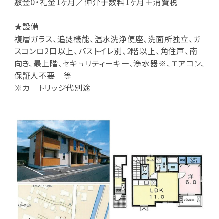
敷金0・礼金1ヶ月／仲介手数料1ヶ月＋消費税
★設備
複層ガラス、追焚機能、温水洗浄便座、洗面所独立、ガ
スコンロ2口以上、バストイレ別、2階以上、角住戸、南
向き、最上階、セキュリティーキー、浄水器※、エアコン、
保証人不要 等
※カートリッジ代別途