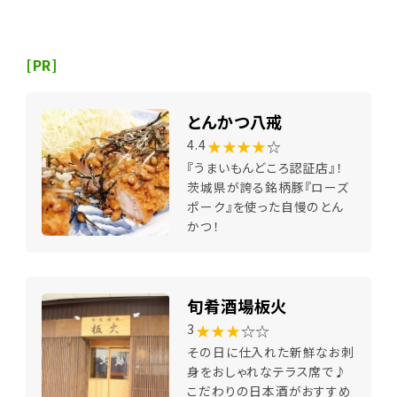
[PR]
とんかつ八戒
★★★★
☆
4.4
『うまいもんどころ認証店』！
茨城県が誇る銘柄豚『ローズ
ポーク』を使った自慢のとん
かつ！
旬肴酒場板火
★★★
☆☆
3
その日に仕入れた新鮮なお刺
身をおしゃれなテラス席で♪
こだわりの日本酒がおすすめ