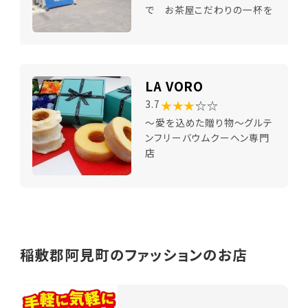
で お茶屋こだわりの一杯を
LA VORO
★★★
☆☆
3.7
～愛を込めた贈り物～グルテ
ンフリーバウムクーヘン専門
店
稲敷郡阿見町のファッションのお店