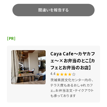
間違いを報告する
[PR]
Caya Cafe～カヤカフ
ェ～×お弁当のとこ【カ
フェとお弁当のお店】
★★★★
☆
4.4
茨城県民文化センター内の、
テラス席もあるおしゃれカフ
ェ。お弁当注文・テイクアウト
も承っております