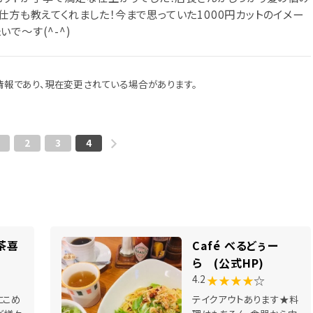
仕方も教えてくれました！今まで思っていた1000円カットのイメー
で～す(^-^)
報であり、現在変更されている場合があります。
2
3
4
茶喜
Café べるどぅー
ら (公式HP)
★★★★
☆
4.2
にこめ
テイクアウトあります★料