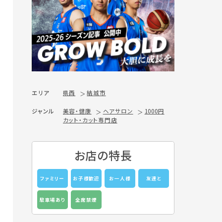
エリア
県西
結城市
ジャンル
美容・健康
ヘアサロン
1000円
カット・カット専門店
お店の特長
ファミリー
お子様歓迎
お一人様
友達と
駐車場あり
全席禁煙