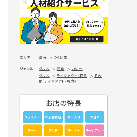
エリア
県南
つくば市
ジャンル
グルメ
洋食
カレー
グルメ
テイクアウト・軽食
その
他(テイクアウト・軽食)
お店の特長
ファミリー
お子様歓迎
お一人様
友達と
デート
ランチ
ディナー
テイクアウト