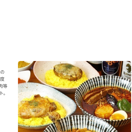
☆
りの
一度
肉等
ト。