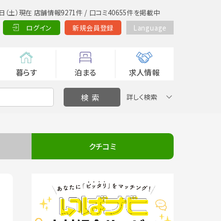
日（土）現在 店舗情報9271件 / 口コミ40655件を掲載中
ログイン
新規会員登録
Language
暮らす
泊まる
求人情報
詳しく検索
クチコミ