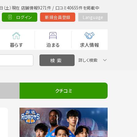
日（土）現在 店舗情報9271件 / 口コミ40655件を掲載中
ログイン
新規会員登録
Language
暮らす
泊まる
求人情報
詳しく検索
クチコミ