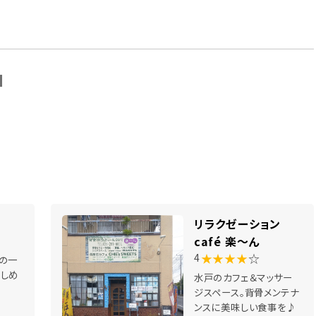
N
リラクゼーション
café 楽～ん
★★★★
☆
4
の一
しめ
水戸のカフェ＆マッサー
ジスペース。背骨メンテナ
ンスに美味しい食事を♪