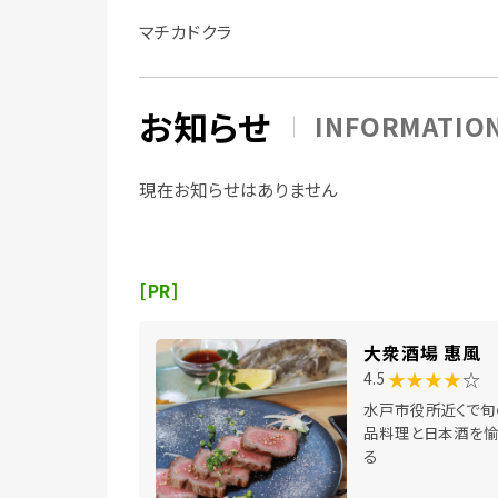
マチカドクラ
お知らせ
INFORMATIO
現在お知らせはありません
[PR]
大衆酒場 惠風
★★★★
☆
4.5
水戸市役所近くで旬
品料理と日本酒を愉
る