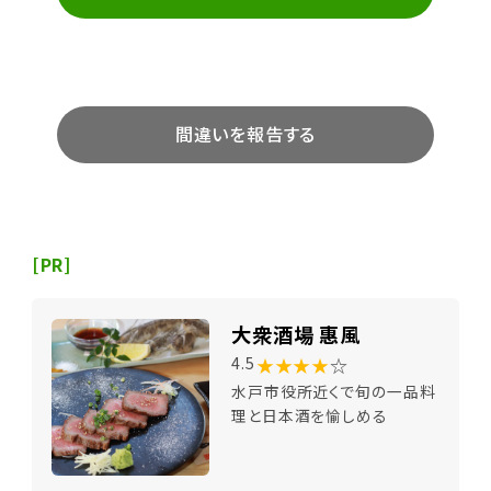
間違いを報告する
[PR]
大衆酒場 惠風
★★★★
☆
4.5
水戸市役所近くで旬の一品料
理と日本酒を愉しめる