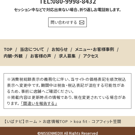
TEL:080-9998-8432
セッション中などで対応出来ない場合、折り返しお電話致します。
問い合わせする
TOP
当店について
お知らせ
メニュー・お客様事例
内観・外観
お客様の声
求人募集
アクセス
※消費税総額表示の義務化に伴い、当サイトの価格表記を順次税込
表示へ変更中です。期間中は税抜・税込表記が混在する可能性があ
るため、事前に店舗へご確認ください。
※掲載内容は更新時点の情報であり、現在変更されている場合があ
ります。
「間違いを報告する」
【いばナビ】ホーム
>
お店情報TOP
>
koa fit - コアフィット笠間
©NISSENMEDIX All Rights Reserved