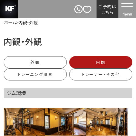
ご予約は
こちら
ホーム
>
内観・外観
内観・外観
外観
内観
トレーニング風景
トレーナー・その他
ジム環境