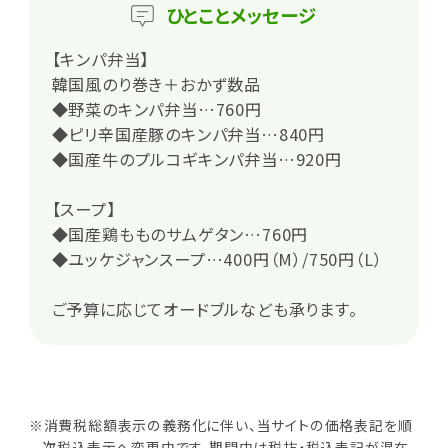
ひとこと
メッセージ
【キンパ弁当】
韓国風のり巻き＋おかず数品
◆野菜のキンパ弁当…760円
◆ピリ辛国産豚のキンパ弁当…840円
◆国産牛のプルコギキンパ弁当…920円
【スープ】
◆国産鶏もものサムゲタン…760円
◆ユッケジャンスープ…400円（M）/750円（L）
ご予算に応じてオードブルなども承ります。
※消費税総額表示の義務化に伴い、当サイトの価格表記を順
次税込表示へ変更中です。期間中は税抜・税込表記が混在