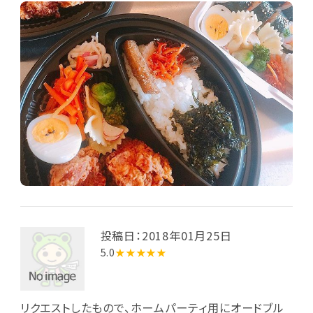
するなど、こだわりの弁当屋さんです。好んで注文する
【女将の気まぐれ弁当】は、彩り豊かな様々な料理が日
替りでいただける、お薦めの逸品です！他にも、韓国の
りで作る『キンパ弁当』など、どのメニューも真心が感
じとれる隠れた名店です！
投稿日：2018年01月25日
5.0
★★★★★
リクエストしたもので、ホームパーティ用にオードブル