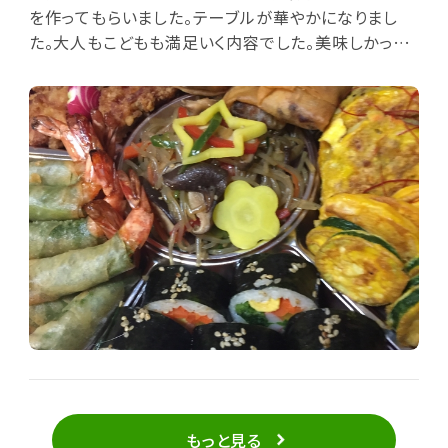
を作ってもらいました。テーブルが華やかになりまし
た。大人もこどもも満足いく内容でした。美味しかった
です。 真ん中にある春雨のような、フォーのような野菜
炒めが味付けもとても美味しかったのですが、何なの
かわからず、ちょっと変わった食材は、簡単でいいので
解説メモが、口頭で説明でもあればいいな〜と思いま
した。前もって注文していたので、待ち時間もなく、スム
ーズ。車を停めてすぐ可愛いログハウスの店舗の窓口
があるので、受け取りが楽チンでした。 色んなメニュー
が月替わりにあるようなので、色々食べてみたいです。
またお願いします！
もっと見る