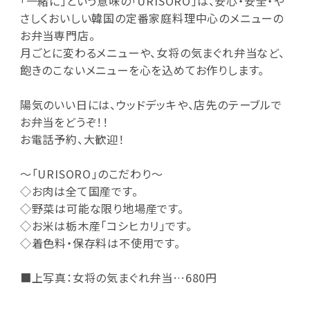
「一緒に」という意味の「URISORO」は、安心・安全・や
さしくおいしい韓国の定番家庭料理中心のメニューの
お弁当専門店。
月ごとに変わるメニューや、女将の気まぐれ弁当など、
飽きのこないメニューを心を込めてお作りします。
陽気のいい日には、ウッドデッキや、店先のテーブルで
お弁当をどうぞ！！
お電話予約、大歓迎！
～「URISORO」のこだわり～
◇お肉は全て国産です。
◇野菜は可能な限り地場産です。
◇お米は栃木産「コシヒカリ」です。
◇着色料・保存料は不使用です。
■上写真：女将の気まぐれ弁当…680円