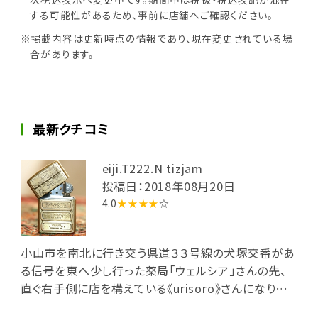
する可能性があるため、事前に店舗へご確認ください。
※掲載内容は更新時点の情報であり、現在変更されている場
合があります。
最新クチコミ
eiji.T222.N tizjam
投稿日：2018年08月20日
4.0
★★★★
☆
小山市を南北に行き交う県道３３号線の犬塚交番があ
る信号を東へ少し行った薬局「ウェルシア」さんの先、
直ぐ右手側に店を構えている《urisoro》さんになりま
す。地元の野菜と栃木県産コシヒカリ、肉も国産を使用