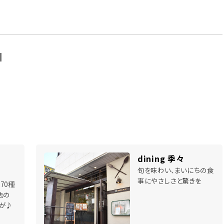
N
dining 季々
旬を味わい、まいにちの食
事にやさしさと驚きを
70種
法の
が♪