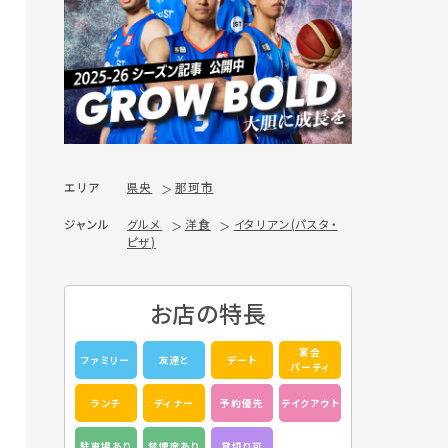
エリア
県央
那珂市
ジャンル
グルメ
洋食
イタリアン(パスタ・
ピザ)
お店の特長
宴会
ファミリー
友達と
デート
パーティ
ランチ
ディナー
予約優先
テイクアウト
駐車場あり
禁煙席あり
貸切り可