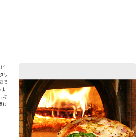
たピ
タリ
母で
いま
、キ
夜は