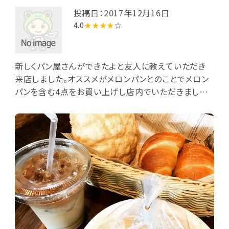
投稿日：2017年12月16日
4.0
★★★★
☆
新しくパン屋さんができたよと友人に教えていただき
来店しました。オススメがメロンパンとのことでメロン
パンを含む4点をお買い上げし店内でいただきました。
オススメなだけあってメロンパンはとても美味しかっ
たです。外はサクッと中はふわっと1度食べたらやみつ
きになります！ただパンの陳列しているスペースが狭く
人とすれ違うのが厳しかったです。 小さい子用にアンパ
ンマンの小さなりんごジュースがあったのも嬉しかった
です。またメロンパン買いに行かせてもらいます。