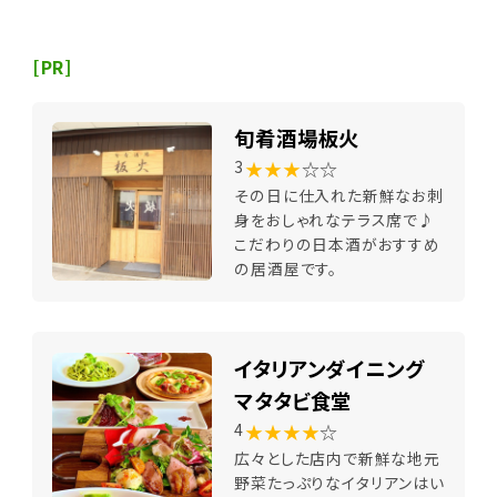
[PR]
旬肴酒場板火
★★★
☆☆
3
その日に仕入れた新鮮なお刺
身をおしゃれなテラス席で♪
こだわりの日本酒がおすすめ
の居酒屋です。
イタリアンダイニング
マタタビ食堂
★★★★
☆
4
広々とした店内で新鮮な地元
野菜たっぷりなイタリアンはい