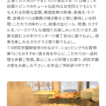
土浦で大人気の『やまとや』が演出するつくば横丁。木
目調×ピンクのキュートな店内は女性同士でも1人で
も入れる気軽な空間。鮮度抜群の刺身、串焼き、モツ
煮、自慢のつくば美豚の焼き豚など常に美味しいお料
理・こだわりの味わいと、自慢の生ビール、地酒、カクテ
ルを、リーズナブルな値段でお楽しみいただけます。厨
房を囲むコの字カウンターで横丁気分に酔うもよし、夜
景を楽しみながらテラス席で酔うもよし。
ＴＸ研究学園駅徒歩3分なので、ショッピングやお買物
帰りにもおすすめ！焼き鳥を中心に、こだわりの一品料
理も多数ご用意。真心こもった料理とお酒で、研究学園
の夜をお楽しみ下さい。忘年会ご予約承り中です！